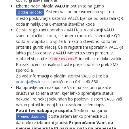
kot 10 gradiv naenkrat.
Izberite način plačila
VALÚ
in pritisnite na gumb
. Sistem Vas bo preusmeril na spletno
mesto poslovnega sistema VALÚ, kjer se bo prikazala QR-
koda in naključna 6-mestna številčna koda.
Če ste registrani uporabnik VALÚ-ja, v aplikaciji VALÚ
izberite plačilo s kodo, s kamero mobitela skenirajte QR-
kodo ali v aplikacijo vpiše 6-mestno številčno kodo ter
pritisnite gumb Plačaj. Če ni registrirani uporabnik VALÚ-ja,
lahko plačilo opravi z VALÚ Moneto.V tem primeru v
mobitel vtipkajte
in pritisnite tipko za klic.
*180*xxxxxx#
Po zaključeni transakciji boste prejeli potrdilo prek SMS-
sporočila.
Za več informaciji o plačilni storitvi VALÚ pišite ba
prodaja@valu.si
ali pokličete na 041 440 880.
Na opravljenem nakupu se Vam na zaslonu prikaže
društvena spletna stran, kjer lahko spremljate status
nakupa. Po nekaj sekundah bo poslovni sistem VALÚ Vaš
nakup potrdil in tedaj bo na zaslonu viden napis
Potrditev nakupa je uspela
. S klikom na gumb
boste zatem lahko prenesli PDF
datoteko z izbranimi gradivi.
Priporočamo Vam, da
najprej zabeležite
ID nakupa
, nato pa prenesete