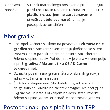
Obdelava
Strošek materialnega poslovanja pri
2,00
naročila
plačilu na TRR in izdajanju računa.
Pri
EUR
plačilu z VALÚ-jem ne zaračunavamo
stroškov obdelave naročila
, saj je
postopek avtomatičen.
Izbor gradiv
Postopek začnete s klikom na povezavo
Tekmovalna e-
gradiva
na stranskem/levem meniju (košarica se s tem
izprazni), nato pa s klikanjem na desni strani izberete
želeno skupino gradiv. Pot do gradiv je vidna v sivem polju
(npr.
E-gradiva / Matematika OŠ / Državno
tekmovanje
).
Označite posamezna gradiva. Število izbranih gradiv je
vidno v košarici na levi strani.
Če želite v skupno naročilo dodati še gradiva iz katere
druge skupine, kliknite na začetek navigacijske poti (tj. na
E-gradiva
) in nato s klikanjem na desni strani izberite
želeno skupino gradiv ter označite posamezna gradiva.
Postopek nakupa s plačilom na TRR