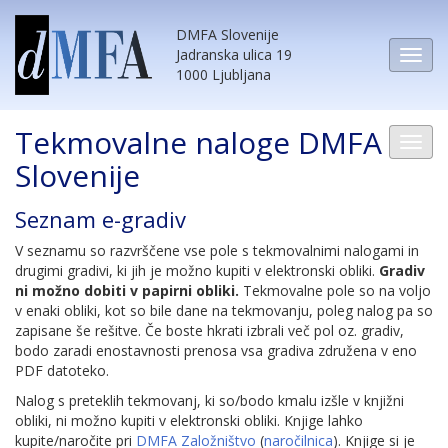
DMFA Slovenije
Jadranska ulica 19
1000 Ljubljana
Tekmovalne naloge DMFA
Slovenije
Seznam e-gradiv
V seznamu so razvrščene vse pole s tekmovalnimi nalogami in
drugimi gradivi, ki jih je možno kupiti v elektronski obliki.
Gradiv
ni možno dobiti v papirni obliki.
Tekmovalne pole so na voljo
v enaki obliki, kot so bile dane na tekmovanju, poleg nalog pa so
zapisane še rešitve. Če boste hkrati izbrali več pol oz. gradiv,
bodo zaradi enostavnosti prenosa vsa gradiva združena v eno
PDF datoteko.
Nalog s preteklih tekmovanj, ki so/bodo kmalu izšle v knjižni
obliki, ni možno kupiti v elektronski obliki. Knjige lahko
kupite/naročite pri
DMFA Založništvo
(
naročilnica
). Knjige si je