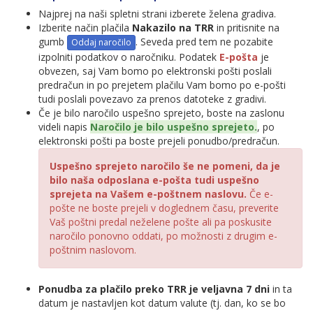
Najprej na naši spletni strani izberete želena gradiva.
Izberite način plačila
Nakazilo na TRR
in pritisnite na
gumb
. Seveda pred tem ne pozabite
izpolniti podatkov o naročniku. Podatek
E-pošta
je
obvezen, saj Vam bomo po elektronski pošti poslali
predračun in po prejetem plačilu Vam bomo po e-pošti
tudi poslali povezavo za prenos datoteke z gradivi.
Če je bilo naročilo uspešno sprejeto, boste na zaslonu
videli napis
Naročilo je bilo uspešno sprejeto.
, po
elektronski pošti pa boste prejeli ponudbo/predračun.
Uspešno sprejeto naročilo še ne pomeni, da je
bilo naša odposlana e-pošta tudi uspešno
sprejeta na Vašem e-poštnem naslovu.
Če e-
pošte ne boste prejeli v doglednem času, preverite
Vaš poštni predal neželene pošte ali pa poskusite
naročilo ponovno oddati, po možnosti z drugim e-
poštnim naslovom.
Ponudba za plačilo preko TRR je veljavna 7 dni
in ta
datum je nastavljen kot datum valute (tj. dan, ko se bo