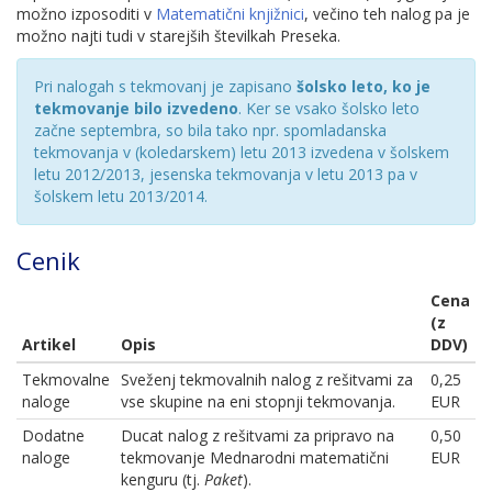
možno izposoditi v
Matematični knjižnici
, večino teh nalog pa je
možno najti tudi v starejših številkah Preseka.
Pri nalogah s tekmovanj je zapisano
šolsko leto, ko je
tekmovanje bilo izvedeno
. Ker se vsako šolsko leto
začne septembra, so bila tako npr. spomladanska
tekmovanja v (koledarskem) letu 2013 izvedena v šolskem
letu 2012/2013, jesenska tekmovanja v letu 2013 pa v
šolskem letu 2013/2014.
Cenik
Cena
(z
Artikel
Opis
DDV)
Tekmovalne
Sveženj tekmovalnih nalog z rešitvami za
0,25
naloge
vse skupine na eni stopnji tekmovanja.
EUR
Dodatne
Ducat nalog z rešitvami za pripravo na
0,50
naloge
tekmovanje Mednarodni matematični
EUR
kenguru (tj.
Paket
).