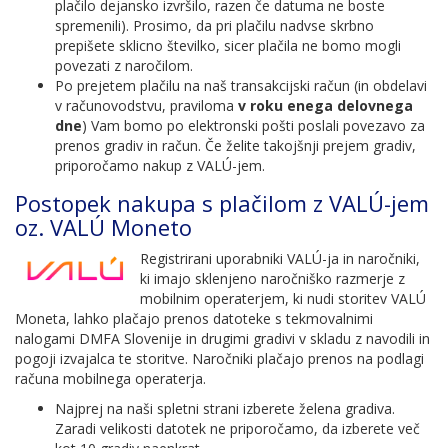
plačilo dejansko izvršilo, razen če datuma ne boste
spremenili). Prosimo, da pri plačilu nadvse skrbno
prepišete sklicno številko, sicer plačila ne bomo mogli
povezati z naročilom.
Po prejetem plačilu na naš transakcijski račun (in obdelavi
v računovodstvu, praviloma
v roku enega delovnega
dne
) Vam bomo po elektronski pošti poslali povezavo za
prenos gradiv in račun. Če želite takojšnji prejem gradiv,
priporočamo nakup z VALÚ-jem.
Postopek nakupa s plačilom z VALÚ-jem
oz. VALÚ Moneto
Registrirani uporabniki VALÚ-ja in naročniki,
ki imajo sklenjeno naročniško razmerje z
mobilnim operaterjem, ki nudi storitev VALÚ
Moneta, lahko plačajo prenos datoteke s tekmovalnimi
nalogami DMFA Slovenije in drugimi gradivi v skladu z navodili in
pogoji izvajalca te storitve. Naročniki plačajo prenos na podlagi
računa mobilnega operaterja.
Najprej na naši spletni strani izberete želena gradiva.
Zaradi velikosti datotek ne priporočamo, da izberete več