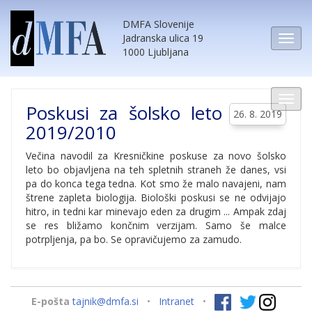
DMFA Slovenije
Jadranska ulica 19
1000 Ljubljana
Poskusi za šolsko leto
26. 8. 2019
2019/2010
Večina navodil za Kresničkine poskuse za novo šolsko
leto bo objavljena na teh spletnih straneh že danes, vsi
pa do konca tega tedna. Kot smo že malo navajeni, nam
štrene zapleta biologija. Biološki poskusi se ne odvijajo
hitro, in tedni kar minevajo eden za drugim ... Ampak zdaj
se res bližamo končnim verzijam. Samo še malce
potrpljenja, pa bo. Se opravičujemo za zamudo.
E-pošta
tajnik@dmfa.si
•
Intranet
•