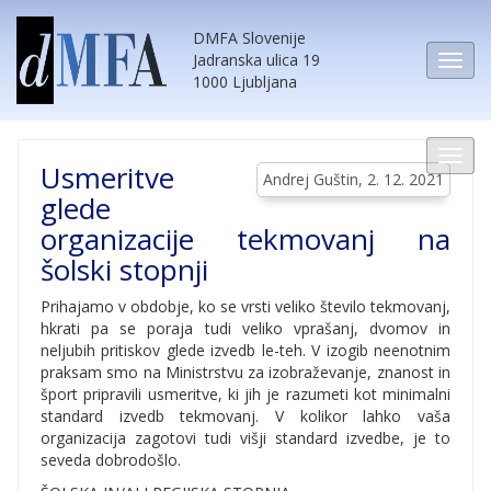
DMFA Slovenije
Jadranska ulica 19
1000 Ljubljana
Usmeritve
Andrej Guštin, 2. 12. 2021
glede
organizacije tekmovanj na
šolski stopnji
Prihajamo v obdobje, ko se vrsti veliko število tekmovanj,
hkrati pa se poraja tudi veliko vprašanj, dvomov in
neljubih pritiskov glede izvedb le-teh. V izogib neenotnim
praksam smo na Ministrstvu za izobraževanje, znanost in
šport pripravili usmeritve, ki jih je razumeti kot minimalni
standard izvedb tekmovanj. V kolikor lahko vaša
organizacija zagotovi tudi višji standard izvedbe, je to
seveda dobrodošlo.