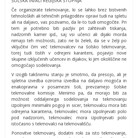
ŠOLSKA IN/ALI REGIJSKA STOPNJA
Če organizirate tekmovanje, ki se lahko brez bistvenih
tehnoloških ali tehničnih prilagoditev opravi tudi na spletu
ali na daljavo, vas pozivamo, da le-to tudi omogočite. Pri
tem je potrebno biti pazljiv pri zahtevah tiskanja,
nadzornih kamer ipd., saj vsi učenci ali dijaki morda
nimajo teh možnosti, zato ne bi želeli, da se v želji po
vključitvi čim več tekmovalcev na šolsko tekmovanje,
torej tudi tistih v odrejeni karanteni, pojavijo nove
skupine izključenih učencev in dijakov, ki jim okoliščine ne
omogočajo sodelovanja.
V izogib takšnemu stanju je smotrno, da presojo, ali je
spletna izvedba oziroma izvedba na daljavo mogoča in
enakopravna v posamezni šoli, prevzamejo šolske
tekmovalne komisije. Menimo pa, da morajo biti za
možnost oddaljenega sodelovanja na tekmovanju
izpolnjeni minimalni pogoji in sicer, tekmovalcu mora biti
odrejena karantena, tekmovalec mora izpolnjevati polo
pod nadzorom, tekmovalec mora izpolnjevati polo
istočasno s tekmovalci na tekmovališču.
Ponovitve tekmovanj, dodatni roki za isto tekmovanje,