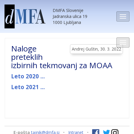
DMFA Slovenije
Jadranska ulica 19
1000 Ljubljana
Naloge
Andrej Guštin, 30. 3. 2022
preteklih
izbirnih tekmovanj za MOAA
Leto 2020 ...
Leto 2021 ...
E-pošta
tajnik@dmfa.si
•
Intranet
•