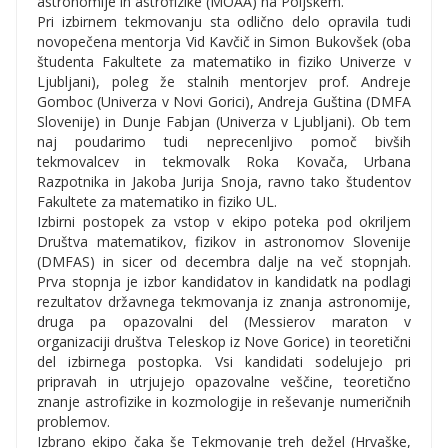
astronomije in astrofizike (MOAA) na Poljskem.
Pri izbirnem tekmovanju sta odlično delo opravila tudi
novopečena mentorja Vid Kavčič in Simon Bukovšek (oba
študenta Fakultete za matematiko in fiziko Univerze v
Ljubljani), poleg že stalnih mentorjev prof. Andreje
Gomboc (Univerza v Novi Gorici), Andreja Guština (DMFA
Slovenije) in Dunje Fabjan (Univerza v Ljubljani). Ob tem
naj poudarimo tudi neprecenljivo pomoč bivših
tekmovalcev in tekmovalk Roka Kovača, Urbana
Razpotnika in Jakoba Jurija Snoja, ravno tako študentov
Fakultete za matematiko in fiziko UL.
Izbirni postopek za vstop v ekipo poteka pod okriljem
Društva matematikov, fizikov in astronomov Slovenije
(DMFAS) in sicer od decembra dalje na več stopnjah.
Prva stopnja je izbor kandidatov in kandidatk na podlagi
rezultatov državnega tekmovanja iz znanja astronomije,
druga pa opazovalni del (Messierov maraton v
organizaciji društva Teleskop iz Nove Gorice) in teoretični
del izbirnega postopka. Vsi kandidati sodelujejo pri
pripravah in utrjujejo opazovalne veščine, teoretično
znanje astrofizike in kozmologije in reševanje numeričnih
problemov.
Izbrano ekipo čaka še Tekmovanje treh dežel (Hrvaške,