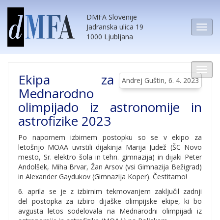
DMFA Slovenije
Jadranska ulica 19
1000 Ljubljana
Ekipa za
Andrej Guštin, 6. 4. 2023
Mednarodno
olimpijado iz astronomije in
astrofizike 2023
Po napornem izbirnem postopku so se v ekipo za
letošnjo MOAA uvrstili dijakinja Marija Judež (ŠC Novo
mesto, Sr. elektro šola in tehn. gimnazija) in dijaki Peter
Andolšek, Miha Brvar, Žan Arsov (vsi Gimnazija Bežigrad)
in Alexander Gaydukov (Gimnazija Koper). Čestitamo!
6. aprila se je z izbirnim tekmovanjem zaključil zadnji
del postopka za izbiro dijaške olimpijske ekipe, ki bo
avgusta letos sodelovala na Mednarodni olimpijadi iz