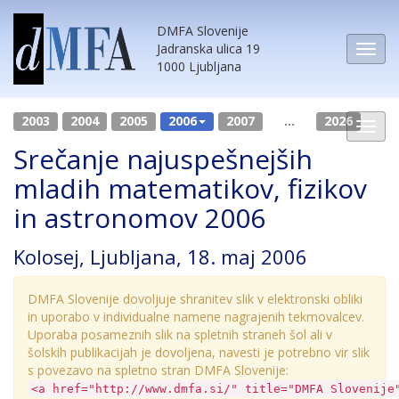
DMFA Slovenije
Jadranska ulica 19
1000 Ljubljana
2003
2004
2005
2006
2007
...
2026
Srečanje najuspešnejših
mladih matematikov, fizikov
in astronomov 2006
Kolosej, Ljubljana, 18. maj 2006
DMFA Slovenije dovoljuje shranitev slik v elektronski obliki
in uporabo v individualne namene nagrajenih tekmovalcev.
Uporaba posameznih slik na spletnih straneh šol ali v
šolskih publikacijah je dovoljena, navesti je potrebno vir slik
s povezavo na spletno stran DMFA Slovenije:
<a href="http://www.dmfa.si/" title="DMFA Slovenije